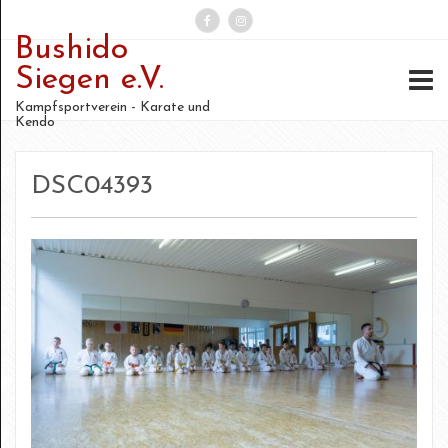
Bushido
Suchen
Siegen e.V.
nach:
Kampfsportverein - Karate und
Kendo
DSC04393