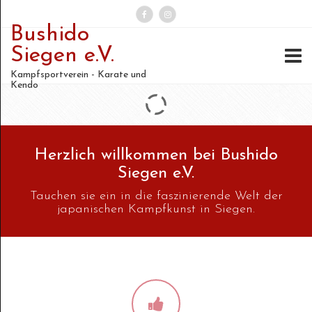
Bushido
Suchen
Siegen e.V.
nach:
Kampfsportverein - Karate und
Kendo
Herzlich willkommen bei Bushido
Siegen e.V.
Tauchen sie ein in die faszinierende Welt der
japanischen Kampfkunst in Siegen.