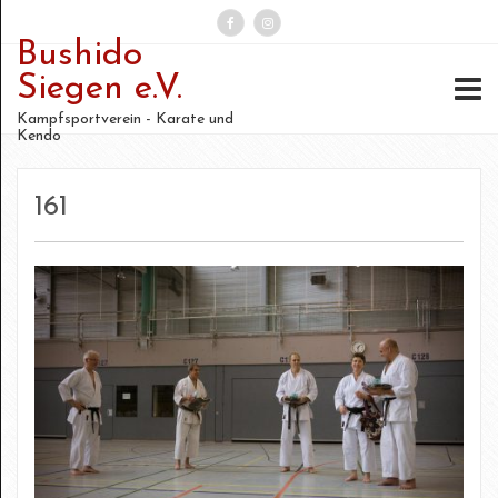
Bushido
Suchen
Siegen e.V.
nach:
Kampfsportverein - Karate und
Kendo
161