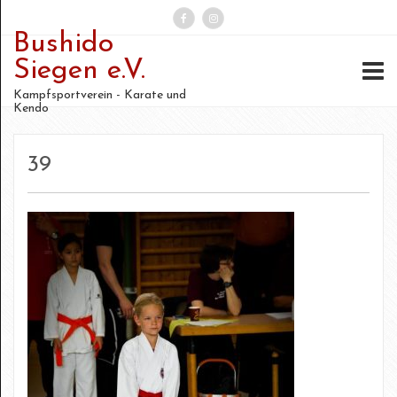
Bushido
Suchen
Siegen e.V.
nach:
Kampfsportverein - Karate und
Kendo
39