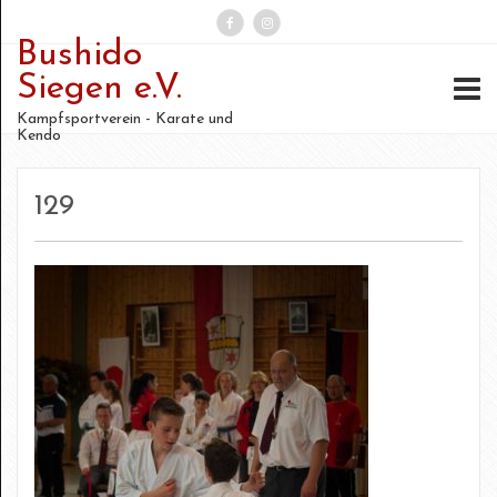
Bushido
Suchen
Siegen e.V.
nach:
Kampfsportverein - Karate und
Kendo
129