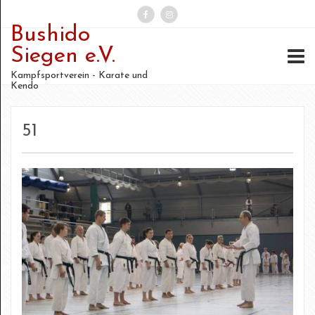
Bushido
Suchen
Siegen e.V.
nach:
Kampfsportverein - Karate und
Kendo
51