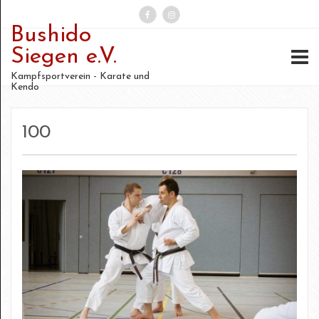
Bushido
Suchen
Siegen e.V.
nach:
Kampfsportverein - Karate und
Kendo
100